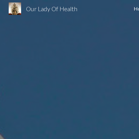
Our Lady Of Health
H
Sk