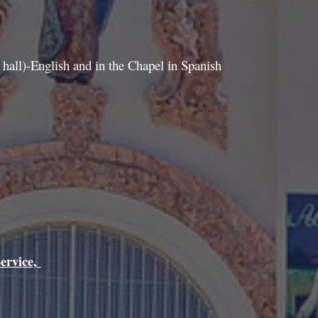
 hall)-English and in the Chapel in Spanish
ervice,