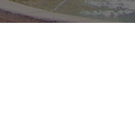
and Savior.
faith, meanwhile we
uestro maestro y
 Justicia Social.
lo de Fé mientras nos