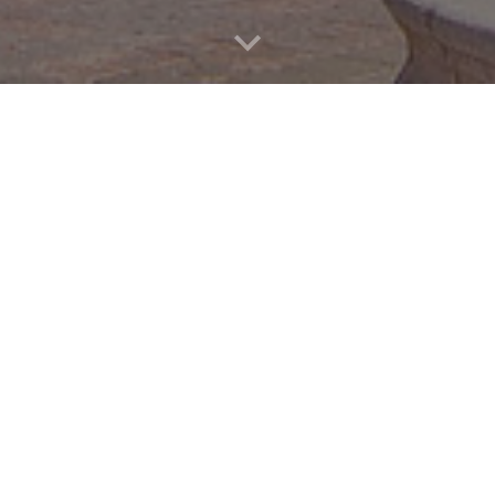
ng of diverse cultures, celebrate, and proclaim Jesus as our teacher 
ugh Liturgy, a Sacramental Life, Education,and Social Justice.
eryone. We count on God's help and guidance by sharing His gift of 
, compuesta de culturas diversas, celebra y proclama a Jesús como n
ara poder evangelizar a través de la Liturgia, Adoración, Educación y
dos. Contamos con la ayuda y dirección de Dios al compartir Su Rega