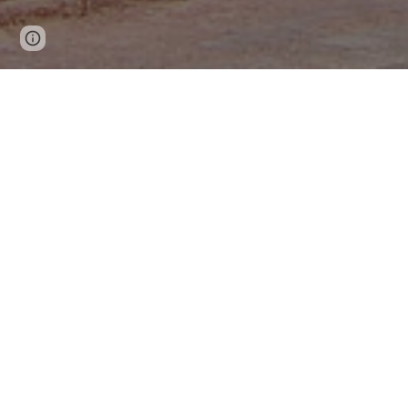
Google Sites
Report abuse
We, the Catholic Community of Our Lady of Health bei
We offer our community His message evangelizing thro
We have a welcoming and spiritual environment for ev
commit ourselves to be Christ to one another.
La Comunidad Católica de Nuestra Señora de la Salud
Salvador.
Ofrecemos a nuestra comunidad una vida sacramental p
Ofrecemos un ambiente acogedor y espiritual para to