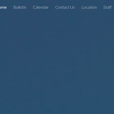
ome
Bulletin
Calendar
Contact Us
Location
Staff
ip to main content
Skip to navigat