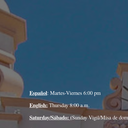
Español
: Martes-Viernes 6:00 pm
English:
Thursday 8:00 a.m.
Saturday/Sábado: (
Sunday Vigil/Misa de do